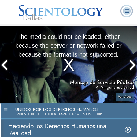
Dallas
Acerca de
L. Ronald
¿Qué es
Ministros
Preguntas
Libros
Nosotros
Hubbard
Scientology?
Voluntarios
Frecuentes
The media could not be loaded, either
because the server or network failed or
because the format is not supported.
Mensaje de Servicio Público
4. Ninguna esclavitud
Ver Video
UNIDOS POR LOS DERECHOS HUMANOS
HACIENDO DE LOS DERECHOS HUMANOS UNA REALIDAD GLOBAL
Haciendo los Derechos Humanos una
Realidad