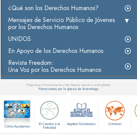
¿Qué son los Derechos Humanos?
Mensajes de Servicio Público de Jóvenes
por los Derechos Humanos
UNIDOS
En Apoyo de los Derechos Humanos
Revista Freedom:
Una Voz por los Derechos Humanos
Programas Humanitarios y de Mejora Social a nivel global
Patrocinados por la Iglesia de Scientology
▼
El Camino a la
Applied Scholastics
Criminon
Cómo Ayudamos
Felicidad