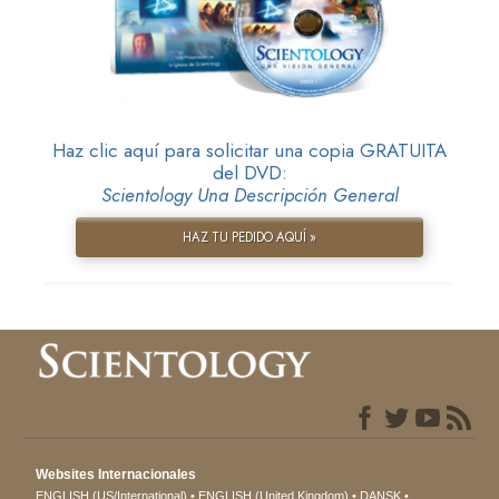
Haz clic aquí para solicitar una copia GRATUITA
del DVD:
Scientology Una Descripción General
HAZ TU PEDIDO AQUÍ »
Websites Internacionales
ENGLISH (US/International)
ENGLISH (United Kingdom)
DANSK