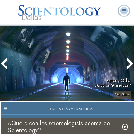
Dallas
Acerca de
L. Ronald
¿Qué es
Ministros
Preguntas
Libros
Nosotros
Hubbard
Scientology?
Voluntarios
Frecuentes
Amor y Odio:
¿Qué es Grandeza?
Ver Video
CREENCIAS Y PRÁCTICAS
¿Qué dicen los scientologists acerca de
Scientology?