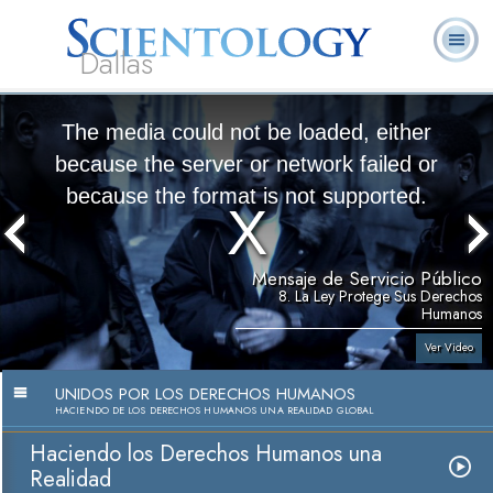
Dallas
Acerca de
L. Ronald
¿Qué es
Ministros
Preguntas
Libros
Nosotros
Hubbard
Scientology?
Voluntarios
Frecuentes
The media could not be loaded, either
because the server or network failed or
because the format is not supported.
Mensaje de Servicio Público
8. La Ley Protege Sus Derechos
Humanos
Ver Video
UNIDOS POR LOS DERECHOS HUMANOS
HACIENDO DE LOS DERECHOS HUMANOS UNA REALIDAD GLOBAL
Haciendo los Derechos Humanos una
Realidad