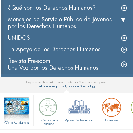
¿Qué son los Derechos Humanos?
Mensajes de Servicio Público de Jóvenes
por los Derechos Humanos
UNIDOS
En Apoyo de los Derechos Humanos
Revista Freedom:
Una Voz por los Derechos Humanos
Programas Humanitarios y de Mejora Social a nivel global
Patrocinados por la Iglesia de Scientology
▼
El Camino a la
Applied Scholastics
Criminon
Cómo Ayudamos
Felicidad