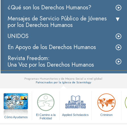
¿Qué son los Derechos Humanos?
Mensajes de Servicio Público de Jóvenes
por los Derechos Humanos
UNIDOS
En Apoyo de los Derechos Humanos
Revista Freedom:
Una Voz por los Derechos Humanos
Programas Humanitarios y de Mejora Social a nivel global
Patrocinados por la Iglesia de Scientology
▼
El Camino a la
Applied Scholastics
Criminon
Cómo Ayudamos
Felicidad