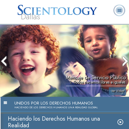
Dallas
Acerca de
L. Ronald
¿Qué es
Ministros
Preguntas
Libros
Nosotros
Hubbard
Scientology?
Voluntarios
Frecuentes
Mensaje de Servicio Público
1. Todos nacemos libres e iguales.
Ver Video
UNIDOS POR LOS DERECHOS HUMANOS
HACIENDO DE LOS DERECHOS HUMANOS UNA REALIDAD GLOBAL
Haciendo los Derechos Humanos una
Realidad