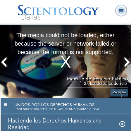
Dallas
Acerca de
L. Ronald
¿Qué es
Ministros
Preguntas
Libros
Nosotros
Hubbard
Scientology?
Voluntarios
Frecuentes
The media could not be loaded, either
because the server or network failed or
because the format is not supported.
Mensaje de Servicio Público
27. Los derechos de autor
Ver Video
UNIDOS POR LOS DERECHOS HUMANOS
HACIENDO DE LOS DERECHOS HUMANOS UNA REALIDAD GLOBAL
Haciendo los Derechos Humanos una
Realidad