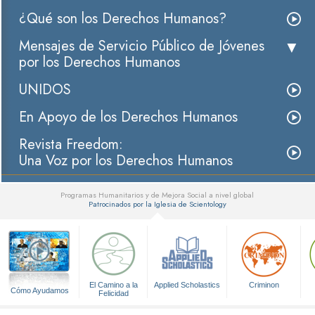
¿Qué son los Derechos Humanos?
Mensajes de Servicio Público de Jóvenes
por los Derechos Humanos
UNIDOS
En Apoyo de los Derechos Humanos
Revista Freedom:
Una Voz por los Derechos Humanos
Programas Humanitarios y de Mejora Social a nivel global
Patrocinados por la Iglesia de Scientology
▼
El Camino a la
Applied Scholastics
Criminon
Cómo Ayudamos
Felicidad