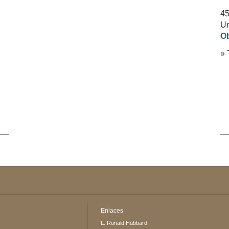
45
Un
Ob
» 
Enlaces
L. Ronald Hubbard