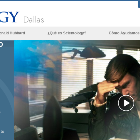
Dallas
onald Hubbard
¿Qué es Scientology?
Cómo Ayudamos
O
Creencias y Prácticas
Credos y Códigos de Scientology
Qué dicen los Scientologists acerca
de Scientology
Conoce a un Scientologist
Dentro de una Iglesia
Los Principios Básicos de Scientology
Pl
s
Una Introducción a Dianética
Vi
Amor y Odio: ¿Qué es Grandeza?
te