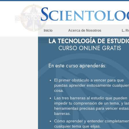
Inicio
Acerca de Nosotros
L. R
LA TECNOLOGÍA DE ESTUDI
CURSO ONLINE GRATIS
En este curso aprenderás:
El primer obstáculo a vencer para que
puedas aprender exitosamente cualquier
cosa.
Las tres barreras al estudio que pueden
impedir tu comprensión de un tema, y la
herramientas precisas para vencer estas
barreras.
Cómo aprender y entender completamen
cualquier tema que elijas.