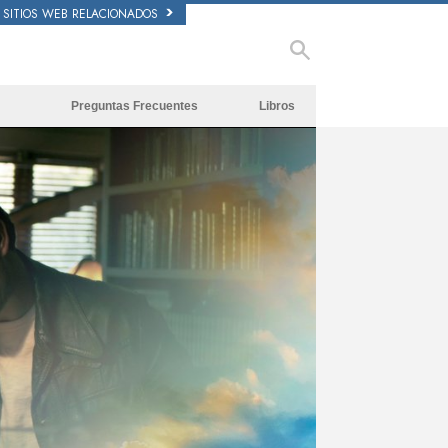
SITIOS WEB RELACIONADOS
Preguntas Frecuentes
Libros
Antecedentes y principios básicos
Libros Iniciales
Dentro de una Iglesia
Audiolibros
La Organización de Scientology
Conferencias Introductorias
Películas
ay
deo