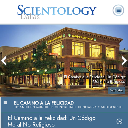
Dallas
Acerca de
L. Ronald
¿Qué es
Ministros
Preguntas
Libros
Nosotros
Hubbard
Scientology?
Voluntarios
Frecuentes
El Camino a la Felicidad: Un Código
Moral No Religioso
Ver Video
EL CAMINO A LA FELICIDAD
CREANDO UN MUNDO DE HONESTIDAD, CONFIANZA Y AUTORESPETO
El Camino a la Felicidad: Un Código
Moral No Religioso