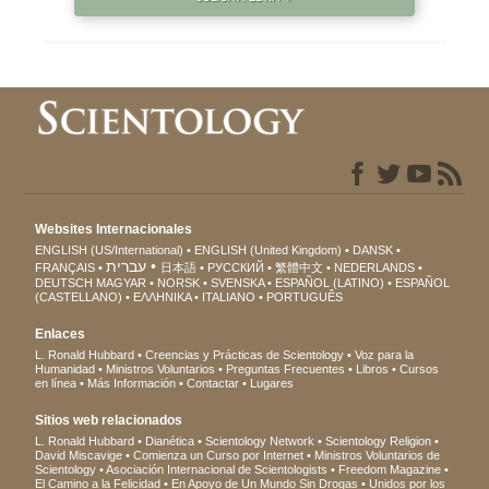
Websites Internacionales
ENGLISH (US/International)
ENGLISH (United Kingdom)
DANSK
עברית
FRANÇAIS
日本語
РУССКИЙ
繁體中文
NEDERLANDS
DEUTSCH
MAGYAR
NORSK
SVENSKA
ESPAÑOL (LATINO)
ESPAÑOL
(CASTELLANO)
ΕΛΛΗΝΙΚA
ITALIANO
PORTUGUÊS
Enlaces
L. Ronald Hubbard
Creencias y Prácticas de Scientology
Voz para la
Humanidad
Ministros Voluntarios
Preguntas Frecuentes
Libros
Cursos
en línea
Más Información
Contactar
Lugares
Sitios web relacionados
L. Ronald Hubbard
Dianética
Scientology Network
Scientology Religion
David Miscavige
Comienza un Curso por Internet
Ministros Voluntarios de
Scientology
Asociación Internacional de Scientologists
Freedom Magazine
El Camino a la Felicidad
En Apoyo de Un Mundo Sin Drogas
Unidos por los