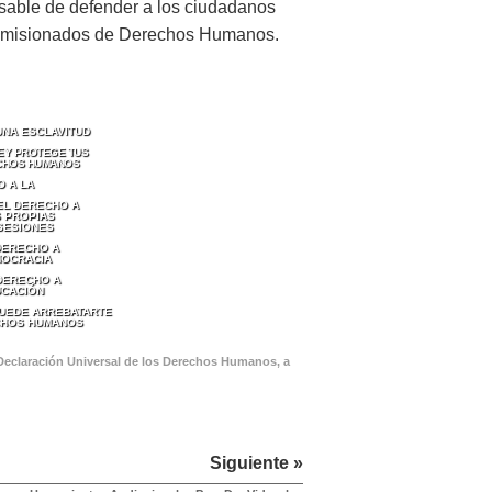
nsable de defender a los ciudadanos
 comisionados de Derechos Humanos.
UNA ESCLAVITUD
LEY PROTEGE TUS
CHOS HUMANOS
O A LA
EL DERECHO A
 PROPIAS
SESIONES
DERECHO A
MOCRACIA
 DERECHO A
UCACIÓN
PUEDE ARREBATARTE
CHOS HUMANOS
 Declaración Universal de los Derechos Humanos, a
Siguiente »