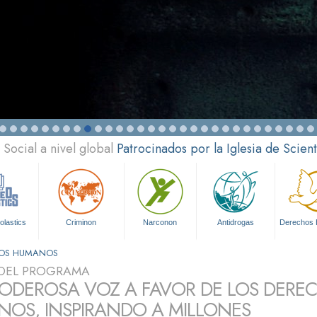
Social a nivel global
Patrocinados por la Iglesia de Scien
olastics
Criminon
Narconon
Antidrogas
Derechos
HOS HUMANOS
DEL PROGRAMA
ODEROSA VOZ A FAVOR DE LOS DERE
OS, INSPIRANDO A MILLONES