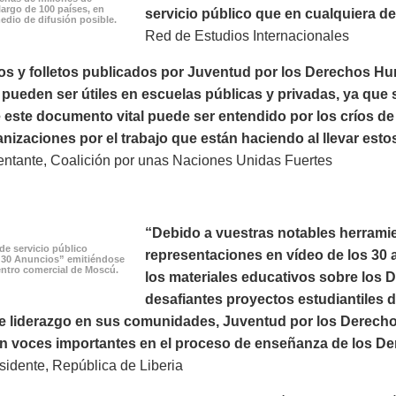
largo de 100 países, en
servicio público que en cualquiera de 
edio de difusión posible.
Red de Estudios Internacionales
os y folletos publicados por Juventud por los Derechos H
ueden ser útiles en escuelas públicas y privadas, ya que s
este documento vital puede ser entendido por los críos de
nizaciones por el trabajo que están haciendo al llevar esto
ntante, Coalición por unas Naciones Unidas Fuertes
“Debido a vuestras notables herramie
de servicio público
representaciones en vídeo de los 30 a
 30 Anuncios” emitiéndose
ntro comercial de Moscú.
los materiales educativos sobre los
desafiantes proyectos estudiantiles 
e liderazgo en sus comunidades, Juventud por los Derechos
on voces importantes en el proceso de enseñanza de los D
idente, República de Liberia