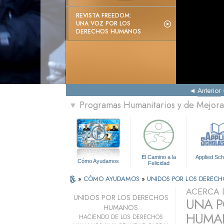
REVISTA FREEDOM:
UNA VOZ POR LOS
DERECHOS HUMANOS
Anterior
Programas Humanitarios y de Mejora 
▼
El Camino a la
Applied Sch
Cómo Ayudamos
Felicidad
»
CÓMO AYUDAMOS
»
UNIDOS POR LOS DEREC
ACERCA 
UNIDOS POR LOS DERECHOS
UNA P
HUMANOS
HUMAN
HACIENDO DE LOS DERECHOS