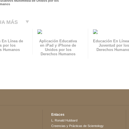
ducativos Multimedia de Unidos por los
umanos
UA MÁS
 En Línea de
Aplicación Educativa
Educación En Línea
s por los
en iPad y iPhone de
Juventud por los
os Humanos
Unidos por los
Derechos Human
Derechos Humanos
Enlaces
L. Ronald Hubbard
Creencias y Prácticas de Scientology