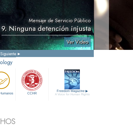
Mensaje de Servicio Público
9. Ninguna detención injusta
Ver Video
Siguiente
tology
Freedom Magazine
▶
 Humanos
CCHR
A Voice for Human Rights
CHOS