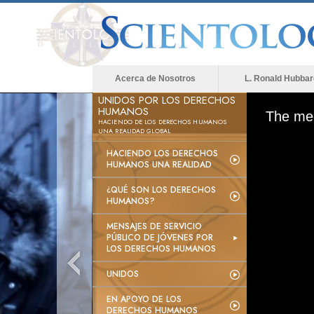
Acerca de Nosotros
L. Ronald Hubbar
UNIDOS POR LOS DERECHOS
HUMANOS
The med
HACIENDO DE LOS DERECHOS HUMANOS
UNA REALIDAD GLOBAL
HACIENDO LOS DERECHOS
HUMANOS UNA REALIDAD
¿QUÉ SON LOS DERECHOS
HUMANOS?
MENSAJES DE SERVICIO
PÚBLICO DE JÓVENES POR
LOS DERECHOS HUMANOS
UNIDOS
EN APOYO DE LOS
DERECHOS HUMANOS