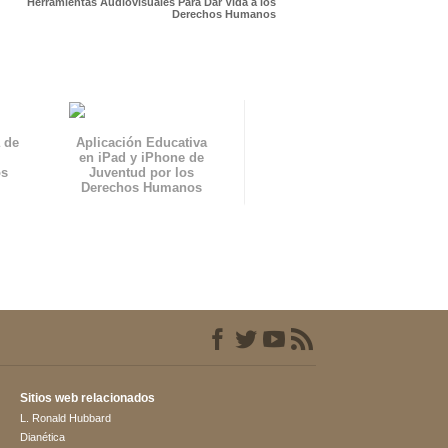
Herramientas Audiovisuales Para Dar Vida a los
Derechos Humanos
 de
Aplicación Educativa
en iPad y iPhone de
os
Juventud por los
Derechos Humanos
Sitios web relacionados
L. Ronald Hubbard
Dianética