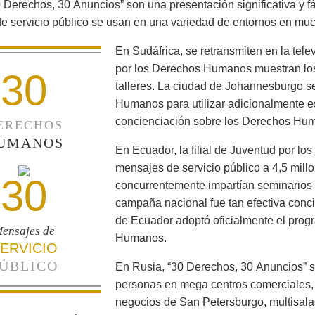
 Derechos, 30 Anuncios” son una presentación significativa y f
e servicio público se usan en una variedad de entornos en mu
En Sudáfrica, se retransmiten en la tele
por los Derechos Humanos muestran los
30
talleres. La ciudad de Johannesburgo s
Humanos para utilizar adicionalmente es
concienciación sobre los Derechos Huma
ERECHOS
UMANOS
En Ecuador, la filial de Juventud por l
mensajes de servicio público a 4,5 mill
30
concurrentemente impartían seminarios 
campaña nacional fue tan efectiva conci
de Ecuador adoptó oficialmente el prog
ensajes de
Humanos.
ERVICIO
ÚBLICO
En Rusia, “30 Derechos, 30 Anuncios” s
personas en mega centros comerciales,
negocios de San Petersburgo, multisalas