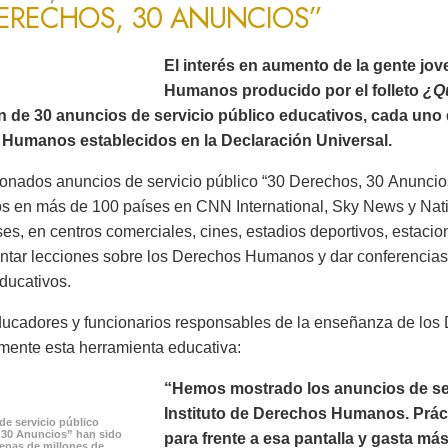
DERECHOS, 30 ANUNCIOS”
El interés en aumento de la gente jo
Humanos producido por el folleto
¿Q
ón de 30 anuncios de servicio público educativos, cada uno 
Humanos establecidos en la Declaración Universal.
onados anuncios de servicio público “30 Derechos, 30 Anuncios
os en más de 100 países en CNN International, Sky News y Na
es, en centros comerciales, cines, estadios deportivos, estacion
ntar lecciones sobre los Derechos Humanos y dar conferencias 
ducativos.
ucadores y funcionarios responsables de la enseñanza de lo
mente esta herramienta educativa:
“Hemos mostrado los anuncios de serv
Instituto de Derechos Humanos. Prác
de servicio público
 30 Anuncios” han sido
para frente a esa pantalla y gasta m
cenas de millones de