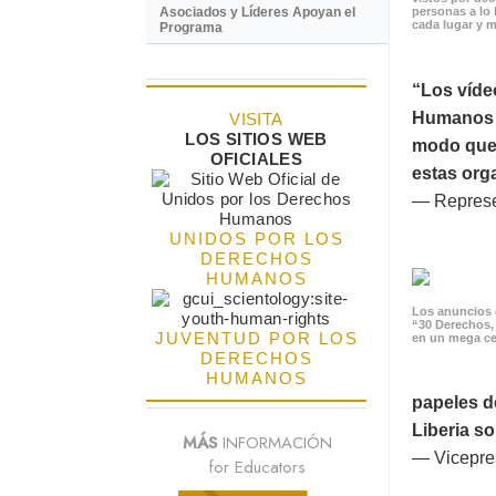
Asociados y Líderes Apoyan el
personas a lo 
cada lugar y m
Programa
“Los víde
Humanos p
VISITA
LOS SITIOS WEB
modo que 
OFICIALES
estas orga
— Represe
UNIDOS POR LOS
DERECHOS
HUMANOS
Los anuncios 
“30 Derechos,
JUVENTUD POR LOS
en un mega ce
DERECHOS
HUMANOS
papeles d
Liberia s
MÁS
INFORMACIÓN
— Vicepres
for Educators