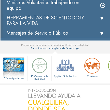
Ministros Voluntarios trabajando en
equipo
HERRAMIENTAS DE SCIENTOLOGY
PARA LA VIDA
Mensajes de Servicio Público
Programas Humanitarios y de Mejora Social a nivel global
Patrocinados por la Iglesia de Scientology
▼
El Camino a la
Applied Scholastics
Criminon
Cómo Ayudamos
Felicidad
INTRODUCCIÓN
LLEVANDO AYUDA A
CUALQUIERA,
DONDE SEA