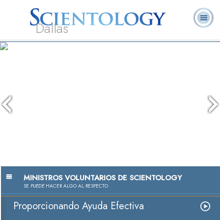
Dallas
Acerca de
L. Ronald
¿Qué es
Ministros
Preguntas
Libros
Nosotros
Hubbard
Scientology?
Voluntarios
Frecuentes
MINISTROS VOLUNTARIOS DE SCIENTOLOGY
SE
PUEDE
HACER ALGO AL RESPECTO
Proporcionando Ayuda Efectiva