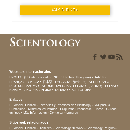
SOLICITA EL KIT »
Websites Internacionales
ENGLISH (US/International)
ENGLISH (United Kingdom)
DANSK
עברית
FRANÇAIS
日本語
РУССКИЙ
繁體中文
NEDERLANDS
DEUTSCH
MAGYAR
NORSK
SVENSKA
ESPAÑOL (LATINO)
ESPAÑOL
(CASTELLANO)
ΕΛΛΗΝΙΚA
ITALIANO
PORTUGUÊS
Enlaces
L. Ronald Hubbard
Creencias y Prácticas de Scientology
Voz para la
Humanidad
Ministros Voluntarios
Preguntas Frecuentes
Libros
Cursos
en línea
Más Información
Contactar
Lugares
Sitios web relacionados
L. Ronald Hubbard
Dianética
Scientology Network
Scientology Religion