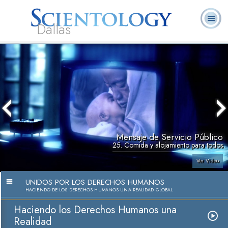
Dallas
Acerca de
L. Ronald
¿Qué es
Ministros
Preguntas
Libros
Nosotros
Hubbard
Scientology?
Voluntarios
Frecuentes
Mensaje de Servicio Público
25. Comida y alojamiento para todos
Ver Video
UNIDOS POR LOS DERECHOS HUMANOS
HACIENDO DE LOS DERECHOS HUMANOS UNA REALIDAD GLOBAL
Haciendo los Derechos Humanos una
Realidad