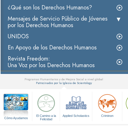
¿Qué son los Derechos Humanos?
Mensajes de Servicio Público de Jóvenes
por los Derechos Humanos
UNIDOS
En Apoyo de los Derechos Humanos
Revista Freedom:
Una Voz por los Derechos Humanos
Programas Humanitarios y de Mejora Social a nivel global
Patrocinados por la Iglesia de Scientology
▼
El Camino a la
Applied Scholastics
Criminon
Cómo Ayudamos
Felicidad