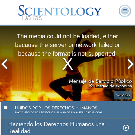
Dallas
Acerca de
L. Ronald
¿Qué es
Ministros
Preguntas
Libros
Nosotros
Hubbard
Scientology?
Voluntarios
Frecuentes
The media could not be loaded, either
because the server or network failed or
because the format is not supported.
Mensaje de Servicio Público
19. Libertad de expresión
Ver Video
UNIDOS POR LOS DERECHOS HUMANOS
HACIENDO DE LOS DERECHOS HUMANOS UNA REALIDAD GLOBAL
Haciendo los Derechos Humanos una
Realidad