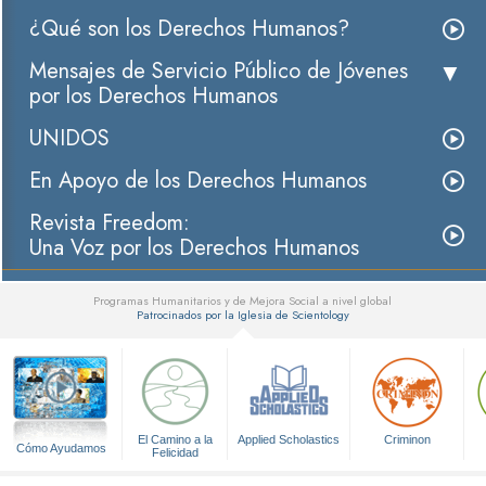
¿Qué son los Derechos Humanos?
Mensajes de Servicio Público de Jóvenes
por los Derechos Humanos
UNIDOS
En Apoyo de los Derechos Humanos
Revista Freedom:
Una Voz por los Derechos Humanos
Programas Humanitarios y de Mejora Social a nivel global
Patrocinados por la Iglesia de Scientology
▼
El Camino a la
Applied Scholastics
Criminon
Cómo Ayudamos
Felicidad