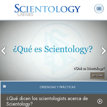
Dallas
Acerca de
L. Ronald
¿Qué es
Ministros
Preguntas
Libros
Nosotros
Hubbard
Scientology?
Voluntarios
Frecuentes
¿Qué es Scientology?
Ver Video
CREENCIAS Y PRÁCTICAS
¿Qué dicen los scientologists acerca de
Scientology?