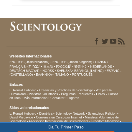
Websites Internacionales
ENGLISH (US/International)
ENGLISH (United Kingdom)
DANSK
עברית
FRANÇAIS
日本語
РУССКИЙ
繁體中文
NEDERLANDS
DEUTSCH
MAGYAR
NORSK
SVENSKA
ESPAÑOL (LATINO)
ESPAÑOL
(CASTELLANO)
ΕΛΛΗΝΙΚA
ITALIANO
PORTUGUÊS
Enlaces
L. Ronald Hubbard
Creencias y Prácticas de Scientology
Voz para la
Humanidad
Ministros Voluntarios
Preguntas Frecuentes
Libros
Cursos
en línea
Más Información
Contactar
Lugares
Sitios web relacionados
L. Ronald Hubbard
Dianética
Scientology Network
Scientology Religion
David Miscavige
Comienza un Curso por Internet
Ministros Voluntarios de
Scientology
Asociación Internacional de Scientologists
Freedom Magazine
El Camino a la Felicidad
En Apoyo de Un Mundo Sin Drogas
Unidos por los
Da Tu Primer Paso
Derechos Humanos
Jóvenes por los Derechos Humanos
Comisión de