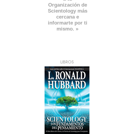
Organización de
Scientology más
cercana e
informarte por ti
mismo. »
LIBROS