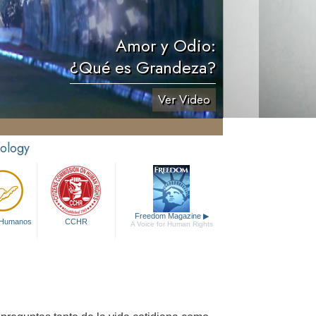
Amor y Odio:
¿Qué es Grandeza?
Ver Video
tology
Freedom Magazine
▶
 Humanos
CCHR
A Voice for Human Rights