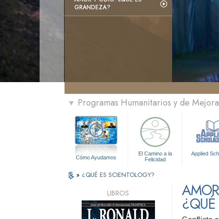
GRANDEZA?
Programas Humanitarios y de Mejora 
▼
El Camino a la
Applied Sch
Cómo Ayudamos
Felicidad
»
¿QUÉ ES SCIENTOLOGY?
AMOR 
LIBROS
¿QUÉ