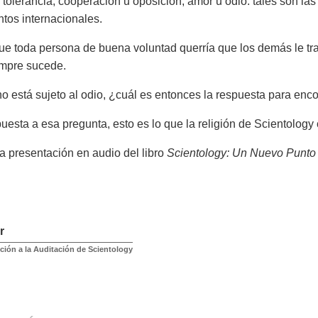
o tolerancia, cooperación u oposición, amor u odio: tales son la
ntos internacionales.
ue toda persona de buena voluntad querría que los demás le trat
empre sucede.
 está sujeto al odio, ¿cuál es entonces la respuesta para encon
esta a esa pregunta, esto es lo que la religión de Scientology 
a presentación en audio del libro
Scientology: Un Nuevo Punto 
r
ción a la Auditación de Scientology