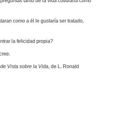
s preguntas tanto de la vida cotidiana como
aran como a él le gustaría ser tratado,
trar la felicidad propia?
cree.
de Vista sobre la Vida
, de L. Ronald