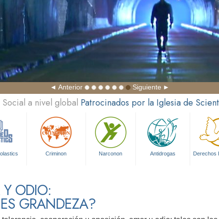
Anterior
Siguiente
Social a nivel global
Patrocinados por la Iglesia de Scien
olastics
Criminon
Narconon
Antidrogas
Derechos
Y ODIO:
 ES GRANDEZA?