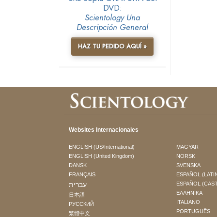
DVD:
Scientology Una
Descripción General
HAZ TU PEDIDO AQUÍ »
Websites Internacionales
ENGLISH (US/International)
MAGYAR
ENGLISH (United Kingdom)
NORSK
DANSK
SVENSKA
FRANÇAIS
ESPAÑOL (LATI
עברית
ESPAÑOL (CAS
ΕΛΛΗΝΙΚA
日本語
ITALIANO
РУССКИЙ
PORTUGUÊS
繁體中文