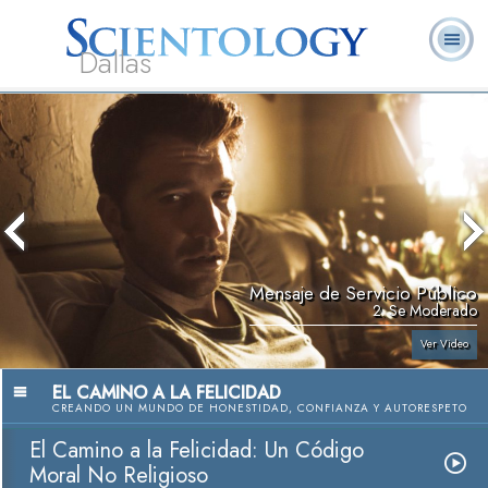
Dallas
Acerca de
L. Ronald
¿Qué es
Ministros
Preguntas
Libros
Nosotros
Hubbard
Scientology?
Voluntarios
Frecuentes
Mensaje de Servicio Público
2. Se Moderado
Ver Video
EL CAMINO A LA FELICIDAD
CREANDO UN MUNDO DE HONESTIDAD, CONFIANZA Y AUTORESPETO
El Camino a la Felicidad: Un Código
Moral No Religioso