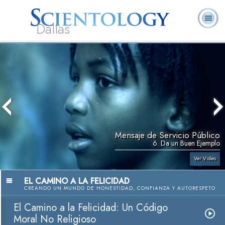
Dallas
Acerca de
L. Ronald
¿Qué es
Ministros
Preguntas
Libros
Nosotros
Hubbard
Scientology?
Voluntarios
Frecuentes
Mensaje de Servicio Público
6. Da un Buen Ejemplo
Ver Video
EL CAMINO A LA FELICIDAD
CREANDO UN MUNDO DE HONESTIDAD, CONFIANZA Y AUTORESPETO
El Camino a la Felicidad: Un Código
Moral No Religioso