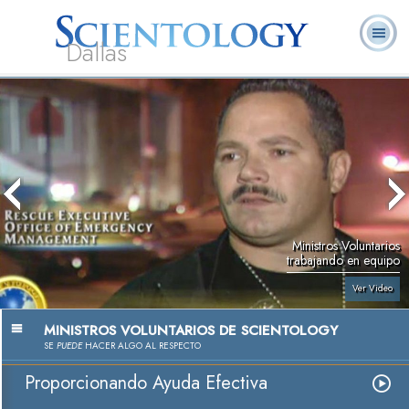
Dallas
Acerca de
L. Ronald
¿Qué es
Ministros
Preguntas
Libros
Nosotros
Hubbard
Scientology?
Voluntarios
Frecuentes
Ministros Voluntarios
trabajando en equipo
Ver Video
MINISTROS VOLUNTARIOS DE SCIENTOLOGY
SE
PUEDE
HACER ALGO AL RESPECTO
Proporcionando Ayuda Efectiva