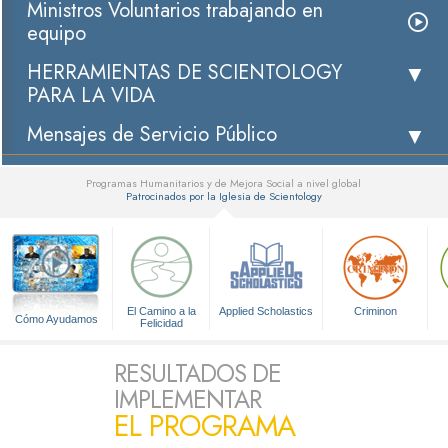
Ministros Voluntarios trabajando en
equipo
HERRAMIENTAS DE SCIENTOLOGY
PARA LA VIDA
Mensajes de Servicio Público
Programas Humanitarios y de Mejora Social a nivel global
Patrocinados por la Iglesia de Scientology
▼
El Camino a la
Applied Scholastics
Criminon
Cómo Ayudamos
Felicidad
RESULTADOS DE
IMPLEMENTAR
EL PROGRAMA