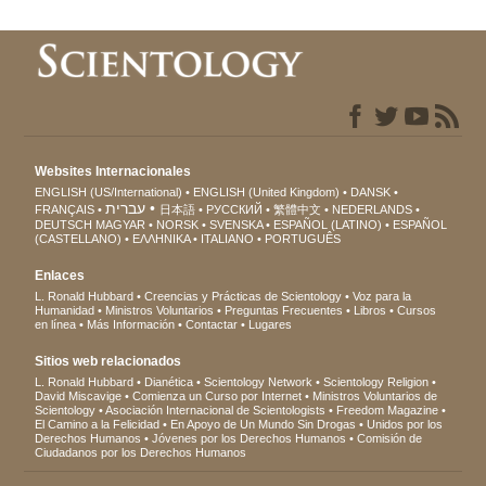
Websites Internacionales
ENGLISH (US/International)
ENGLISH (United Kingdom)
DANSK
עברית
FRANÇAIS
日本語
РУССКИЙ
繁體中文
NEDERLANDS
DEUTSCH
MAGYAR
NORSK
SVENSKA
ESPAÑOL (LATINO)
ESPAÑOL
(CASTELLANO)
ΕΛΛΗΝΙΚA
ITALIANO
PORTUGUÊS
Enlaces
L. Ronald Hubbard
Creencias y Prácticas de Scientology
Voz para la
Humanidad
Ministros Voluntarios
Preguntas Frecuentes
Libros
Cursos
en línea
Más Información
Contactar
Lugares
Sitios web relacionados
L. Ronald Hubbard
Dianética
Scientology Network
Scientology Religion
David Miscavige
Comienza un Curso por Internet
Ministros Voluntarios de
Scientology
Asociación Internacional de Scientologists
Freedom Magazine
El Camino a la Felicidad
En Apoyo de Un Mundo Sin Drogas
Unidos por los
Derechos Humanos
Jóvenes por los Derechos Humanos
Comisión de
Ciudadanos por los Derechos Humanos