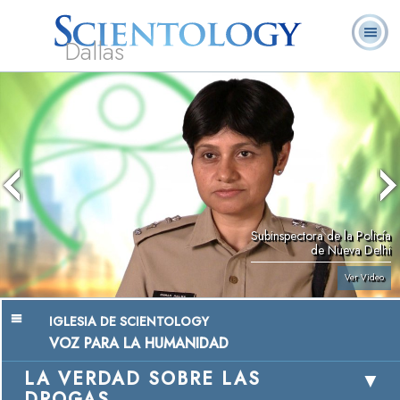
Dallas
Acerca de
L. Ronald
¿Qué es
Ministros
Preguntas
Libros
Nosotros
Hubbard
Scientology?
Voluntarios
Frecuentes
Subinspectora de la Policía
de Nueva Delhi
Ver Video
IGLESIA DE SCIENTOLOGY
VOZ PARA LA HUMANIDAD
LA VERDAD SOBRE LAS
DROGAS