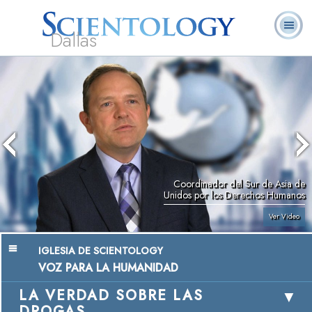
Dallas
Acerca de
L. Ronald
¿Qué es
Ministros
Preguntas
Libros
Nosotros
Hubbard
Scientology?
Voluntarios
Frecuentes
Coordinador del Sur de Asia de
Unidos por los Derechos Humanos
Ver Video
IGLESIA DE SCIENTOLOGY
VOZ PARA LA HUMANIDAD
LA VERDAD SOBRE LAS
DROGAS