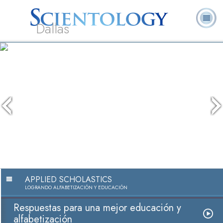
Dallas
Acerca de
L. Ronald
¿Qué es
Ministros
Preguntas
Libros
Nosotros
Hubbard
Scientology?
Voluntarios
Frecuentes
APPLIED SCHOLASTICS
LOGRANDO ALFABETIZACIÓN Y EDUCACIÓN
Respuestas para una mejor educación y
alfabetización