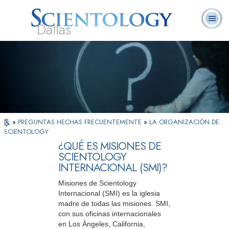
Dallas
Acerca de
L. Ronald
¿Qué es
Ministros
Preguntas
Libros
Nosotros
Hubbard
Scientology?
Voluntarios
Frecuentes
»
PREGUNTAS HECHAS FRECUENTEMENTE
»
LA ORGANIZACIÓN DE
SCIENTOLOGY
¿QUÉ ES MISIONES DE
SCIENTOLOGY
INTERNACIONAL (SMI)?
Misiones de Scientology
Internacional (SMI) es la iglesia
madre de todas las misiones. SMI,
con sus oficinas internacionales
en Los Ángeles, California,