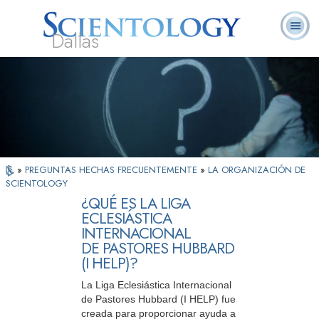
Dallas
Acerca de
L. Ronald
¿Qué es
Ministros
Preguntas
Libros
Nosotros
Hubbard
Scientology?
Voluntarios
Frecuentes
»
PREGUNTAS HECHAS FRECUENTEMENTE
»
LA ORGANIZACIÓN DE
SCIENTOLOGY
¿QUÉ ES LA LIGA
ECLESIÁSTICA
INTERNACIONAL
DE PASTORES HUBBARD
(I HELP)?
La Liga Eclesiástica Internacional
de Pastores Hubbard (I HELP) fue
creada para proporcionar ayuda a