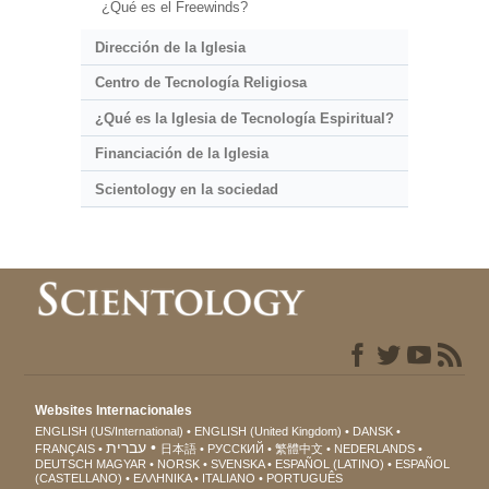
¿Qué es el Freewinds?
Dirección de la Iglesia
Centro de Tecnología Religiosa
¿Qué es la Iglesia de Tecnología Espiritual?
Financiación de la Iglesia
Scientology en la sociedad
Websites Internacionales
ENGLISH (US/International)
ENGLISH (United Kingdom)
DANSK
עברית
FRANÇAIS
日本語
РУССКИЙ
繁體中文
NEDERLANDS
DEUTSCH
MAGYAR
NORSK
SVENSKA
ESPAÑOL (LATINO)
ESPAÑOL
(CASTELLANO)
ΕΛΛΗΝΙΚA
ITALIANO
PORTUGUÊS