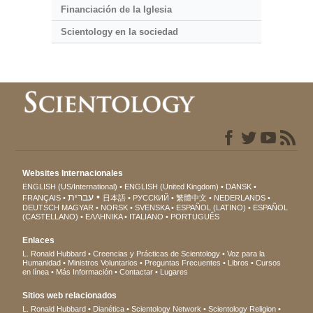
Financiación de la Iglesia
Scientology en la sociedad
Websites Internacionales
ENGLISH (US/International)
ENGLISH (United Kingdom)
DANSK
עברית
FRANÇAIS
日本語
РУССКИЙ
繁體中文
NEDERLANDS
DEUTSCH
MAGYAR
NORSK
SVENSKA
ESPAÑOL (LATINO)
ESPAÑOL
(CASTELLANO)
ΕΛΛΗΝΙΚA
ITALIANO
PORTUGUÊS
Enlaces
L. Ronald Hubbard
Creencias y Prácticas de Scientology
Voz para la
Humanidad
Ministros Voluntarios
Preguntas Frecuentes
Libros
Cursos
en línea
Más Información
Contactar
Lugares
Sitios web relacionados
L. Ronald Hubbard
Dianética
Scientology Network
Scientology Religion