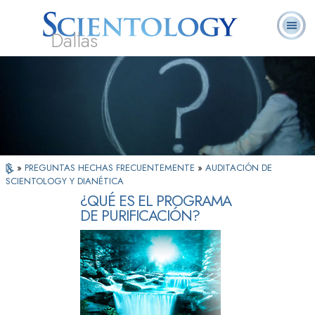
Dallas
Acerca de
L. Ronald
¿Qué es
Ministros
Preguntas
Libros
Nosotros
Hubbard
Scientology?
Voluntarios
Frecuentes
»
PREGUNTAS HECHAS FRECUENTEMENTE
»
AUDITACIÓN DE
SCIENTOLOGY Y DIANÉTICA
¿QUÉ ES EL PROGRAMA
DE PURIFICACIÓN?