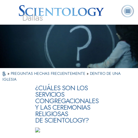
Dallas
Acerca de
L. Ronald
¿Qué es
Ministros
Preguntas
Libros
Nosotros
Hubbard
Scientology?
Voluntarios
Frecuentes
»
PREGUNTAS HECHAS FRECUENTEMENTE
»
DENTRO DE UNA
IGLESIA
¿CUÁLES SON LOS
SERVICIOS
CONGREGACIONALES
Y LAS CEREMONIAS
RELIGIOSAS
DE SCIENTOLOGY?