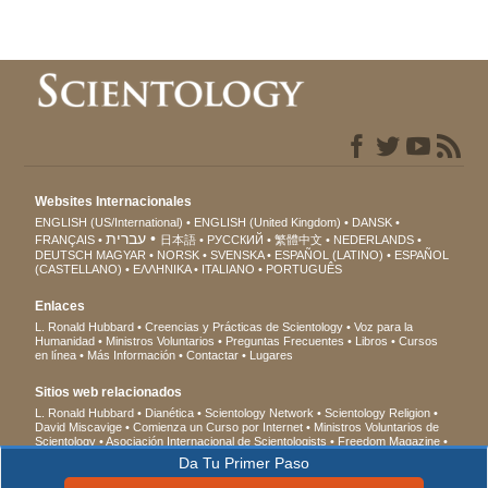
Websites Internacionales
ENGLISH (US/International)
ENGLISH (United Kingdom)
DANSK
עברית
FRANÇAIS
日本語
РУССКИЙ
繁體中文
NEDERLANDS
DEUTSCH
MAGYAR
NORSK
SVENSKA
ESPAÑOL (LATINO)
ESPAÑOL
(CASTELLANO)
ΕΛΛΗΝΙΚA
ITALIANO
PORTUGUÊS
Enlaces
L. Ronald Hubbard
Creencias y Prácticas de Scientology
Voz para la
Humanidad
Ministros Voluntarios
Preguntas Frecuentes
Libros
Cursos
en línea
Más Información
Contactar
Lugares
Sitios web relacionados
L. Ronald Hubbard
Dianética
Scientology Network
Scientology Religion
David Miscavige
Comienza un Curso por Internet
Ministros Voluntarios de
Scientology
Asociación Internacional de Scientologists
Freedom Magazine
El Camino a la Felicidad
En Apoyo de Un Mundo Sin Drogas
Unidos por los
Da Tu Primer Paso
Derechos Humanos
Jóvenes por los Derechos Humanos
Comisión de
Ciudadanos por los Derechos Humanos