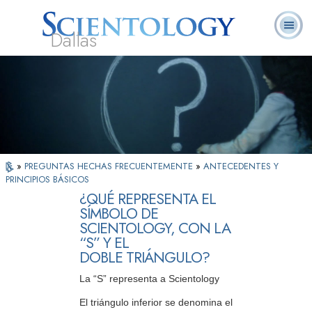
Dallas
Acerca de
L. Ronald
¿Qué es
Ministros
Preguntas
Libros
Nosotros
Hubbard
Scientology?
Voluntarios
Frecuentes
»
PREGUNTAS HECHAS FRECUENTEMENTE
»
ANTECEDENTES Y
PRINCIPIOS BÁSICOS
¿QUÉ REPRESENTA EL
SÍMBOLO DE
SCIENTOLOGY, CON LA
“S” Y EL
DOBLE TRIÁNGULO?
La “S” representa a Scientology
El triángulo inferior se denomina el