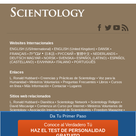
Websites Internacionales
ENGLISH (US/International)
ENGLISH (United Kingdom)
DANSK
עברית
FRANÇAIS
日本語
РУССКИЙ
繁體中文
NEDERLANDS
DEUTSCH
MAGYAR
NORSK
SVENSKA
ESPAÑOL (LATINO)
ESPAÑOL
(CASTELLANO)
ΕΛΛΗΝΙΚA
ITALIANO
PORTUGUÊS
Enlaces
L. Ronald Hubbard
Creencias y Prácticas de Scientology
Voz para la
Humanidad
Ministros Voluntarios
Preguntas Frecuentes
Libros
Cursos
en línea
Más Información
Contactar
Lugares
Sitios web relacionados
L. Ronald Hubbard
Dianética
Scientology Network
Scientology Religion
David Miscavige
Comienza un Curso por Internet
Ministros Voluntarios de
Scientology
Asociación Internacional de Scientologists
Freedom Magazine
El Camino a la Felicidad
En Apoyo de Un Mundo Sin Drogas
Unidos por los
Da Tu Primer Paso
Derechos Humanos
Jóvenes por los Derechos Humanos
Comisión de
Ciudadanos por los Derechos Humanos
Conoce al Verdadero Tú
HAZ EL TEST DE PERSONALIDAD
© 2026 Iglesia de Scientology Internacional. Todos los derechos reservados.
Aviso
GRATUITO