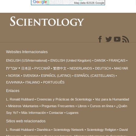
Websites Internacionales
ENGLISH (US/International)
ENGLISH (United Kingdom)
DANSK
FRANÇAIS
עברית
日本語
РУССКИЙ
繁體中文
NEDERLANDS
DEUTSCH
MAGYAR
NORSK
SVENSKA
ESPAÑOL (LATINO)
ESPAÑOL (CASTELLANO)
ΕΛΛΗΝΙΚA
ITALIANO
PORTUGUÊS
Enlaces
L. Ronald Hubbard
Creencias y Prácticas de Scientology
Voz para la Humanidad
Ministros Voluntarios
Preguntas Frecuentes
Libros
Cursos en línea
¿Quién
Soy Yo?
Más Información
Contactar
Lugares
Sitios web relacionados
L. Ronald Hubbard
Dianética
Scientology Network
Scientology Religion
David