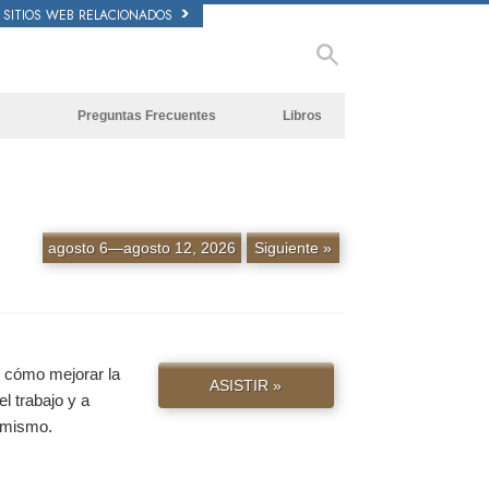
SITIOS WEB RELACIONADOS
Preguntas Frecuentes
Libros
Antecedentes y principios básicos
Libros Iniciales
Dentro de una Iglesia
Audiolibros
La Organización de Scientology
Conferencias Introductorias
agosto 6—agosto 12, 2026
Siguiente »
Películas
e cómo mejorar la
ASISTIR »
el trabajo y a
y mismo.