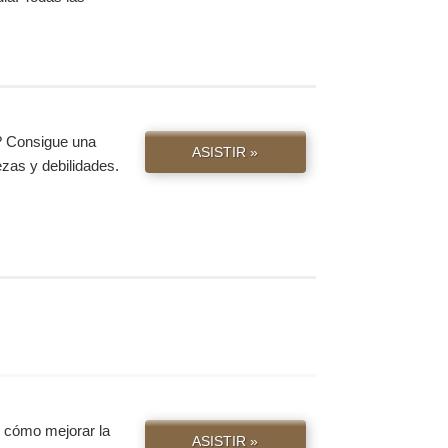
? Consigue una
ASISTIR »
ezas y debilidades.
e cómo mejorar la
ASISTIR »