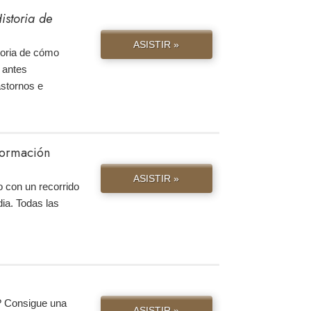
istoria de
ASISTIR »
storia de cómo
 antes
astornos e
nformación
ASISTIR »
 con un recorrido
ia. Todas las
? Consigue una
ASISTIR »