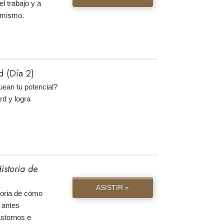
el trabajo y a
y mismo.
 (Día 2)
uean tu potencial?
rd y logra
istoria de
ASISTIR »
storia de cómo
 antes
astornos e