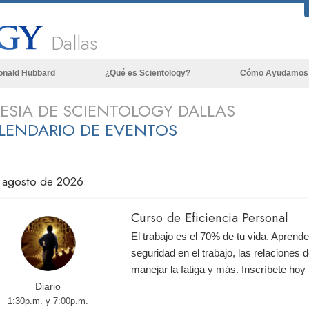
Dallas
onald Hubbard
¿Qué es Scientology?
Cómo Ayudamos
Creencias y Prácticas
LESIA DE SCIENTOLOGY DALLAS
LENDARIO DE EVENTOS
Credos y Códigos de Scientology
Qué dicen los Scientologists acerca
de Scientology
 agosto de 2026
Conoce a un Scientologist
Dentro de una Iglesia
Curso de Eficiencia Personal
Los Principios Básicos de Scientology
El trabajo es el 70% de tu vida. Aprend
seguridad en el trabajo, las relaciones d
Una Introducción a Dianética
manejar la fatiga y más. Inscríbete ho
Diario
Amor y Odio: ¿Qué es Grandeza?
1:30p.m. y 7:00p.m.