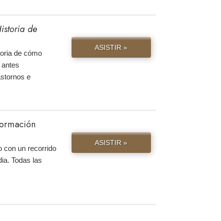
istoria de
ASISTIR »
storia de cómo
 antes
astornos e
nformación
ASISTIR »
 con un recorrido
ia. Todas las