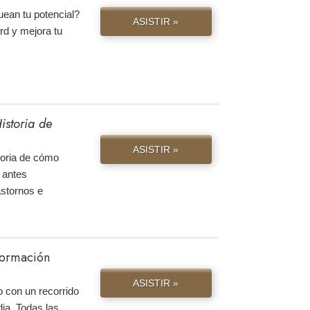
uean tu potencial?
ASISTIR »
rd y mejora tu
istoria de
ASISTIR »
storia de cómo
 antes
astornos e
nformación
ASISTIR »
 con un recorrido
ia. Todas las