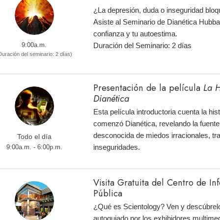
¿La depresión, duda o inseguridad bloq
Asiste al Seminario de Dianética Hubba
confianza y tu autoestima.
9:00a.m.
Duración del Seminario: 2 días
Duración del seminario: 2 días)
Presentación de la película
La H
Dianética
Esta película introductoria cuenta la hi
comenzó Dianética, revelando la fuente
desconocida de miedos irracionales, tr
Todo el día
inseguridades.
9:00a.m. - 6:00p.m.
Visita Gratuita del Centro de I
Pública
¿Qué es Scientology? Ven y descúbrelo
autoguiado por los exhibidores multimed