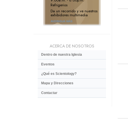
9:00a.m. - 6:00p.m.
Refrigerios
Da un recorrido y ve nuestros
exhibidores multimedia
AVERIGUA MÁS
ACERCA DE NOSOTROS
Dentro de nuestra Iglesia
Eventos
¿Qué es Scientology?
Mapa y Direcciones
Contactar