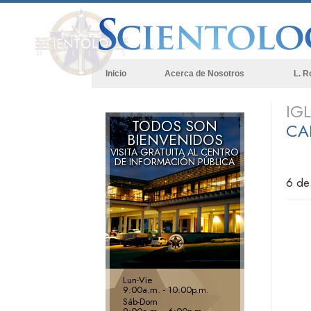
Inicio
Acerca de Nosotros
L. R
IG
TODOS SON
CA
BIENVENIDOS
VISITA GRATUITA AL CENTRO
DE INFORMACIÓN PÚBLICA
6 de
Lun
-
Vie
9:00a.m. - 10:00p.m.
Sáb
-
Dom