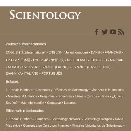
Websites Internacionales
ENGLISH (US/International)
ENGLISH (United Kingdom)
DANSK
FRANÇAIS
עברית
日本語
РУССКИЙ
繁體中文
NEDERLANDS
DEUTSCH
MAGYAR
NORSK
SVENSKA
ESPAÑOL (LATINO)
ESPAÑOL (CASTELLANO)
ΕΛΛΗΝΙΚA
ITALIANO
PORTUGUÊS
Enlaces
L. Ronald Hubbard
Creencias y Prácticas de Scientology
Voz para la Humanidad
Ministros Voluntarios
Preguntas Frecuentes
Libros
Cursos en línea
¿Quién
Soy Yo?
Más Información
Contactar
Lugares
Sitios web relacionados
L. Ronald Hubbard
Dianética
Scientology Network
Scientology Religion
David
Miscavige
Comienza un Curso por Internet
Ministros Voluntarios de Scientology