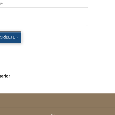
je
CRÍBETE »
terior