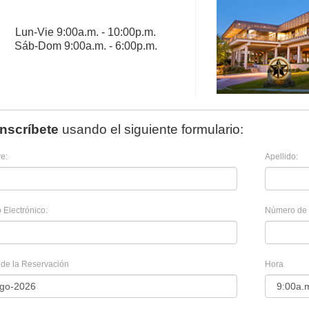
Lun
-
Vie
9:00a.m. - 10:00p.m.
Sáb
-
Dom
9:00a.m. - 6:00p.m.
Inscríbete
usando el siguiente formulario:
e:
Apellido:
 Electrónico:
Número de 
de la Reservación
Hora