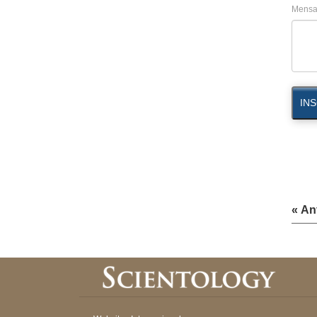
Mensa
INS
« An