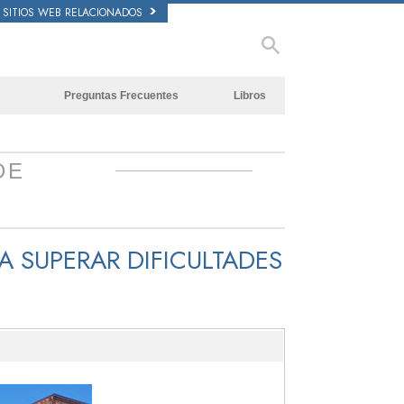
SITIOS WEB RELACIONADOS
Preguntas Frecuentes
Libros
Antecedentes y principios básicos
Libros Iniciales
Dentro de una Iglesia
Audiolibros
DE
La Organización de Scientology
Conferencias Introductorias
N
Películas
 SUPERAR DIFICULTADES