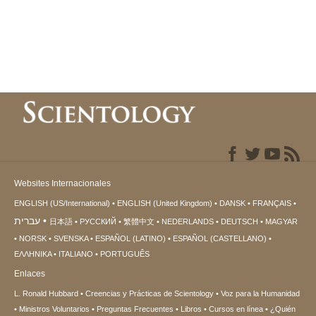
Websites Internacionales
ENGLISH (US/International)
ENGLISH (United Kingdom)
DANSK
FRANÇAIS
עברית
日本語
РУССКИЙ
繁體中文
NEDERLANDS
DEUTSCH
MAGYAR
NORSK
SVENSKA
ESPAÑOL (LATINO)
ESPAÑOL (CASTELLANO)
ΕΛΛΗΝΙΚA
ITALIANO
PORTUGUÊS
Enlaces
L. Ronald Hubbard
Creencias y Prácticas de Scientology
Voz para la Humanidad
Ministros Voluntarios
Preguntas Frecuentes
Libros
Cursos en línea
¿Quién